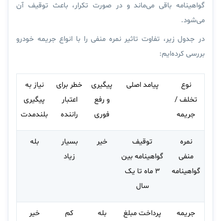
گواهینامه باقی می‌ماند و در صورت تکرار، باعث توقیف آن
می‌شود.
در جدول زیر، تفاوت تاثیر نمره منفی را با
انواع جریمه خودرو
بررسی کرده‌ایم:
نوع
پیامد اصلی
پیگیری
خطر برای
نیاز به
تخلف /
و رفع
اعتبار
پیگیری
جریمه
فوری
راننده
بلندمدت
نمره
توقیف
خیر
بسیار
بله
منفی
گواهینامه بین
زیاد
گواهینامه
۳ ماه تا یک
سال
جریمه
پرداخت مبلغ
بله
کم
خیر