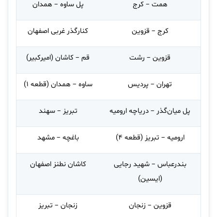
همت – کرج
پل ساوه – همدان
کرج – قزوین
کنارگذر غربی اصفهان
قزوین – رشت
قم – کاشان (امیرکبیر)
تهران – پردیس
ساوه – همدان (قطعه ۱)
پل میان‌گذر – دریاچه ارومیه
تبریز – سهند
ارومیه – تبریز (قطعه ۴)
باغچه – مشهد
بندرعباس – شهید رجایی
کاشان نطنز اصفهان
(ایسین)
قزوین – زنجان
زنجان – تبریز