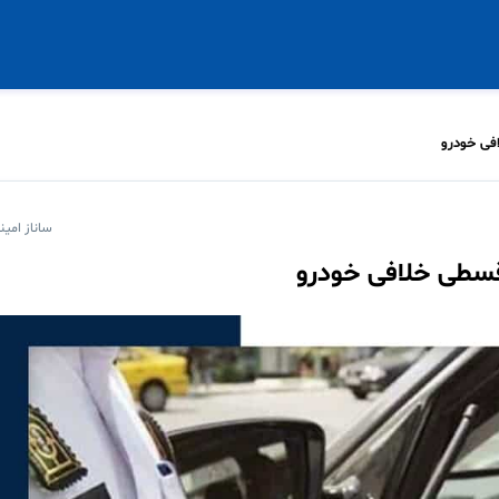
فی خودرو
ساناز امین
قسطی خلافی خودرو